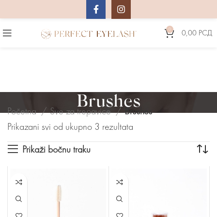
0
0,00
РСД
Brushes
Početna
Sve za trepavice
Brushes
Prikazani svi od ukupno 3 rezultata
Prikaži bočnu traku