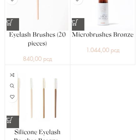
Eyelash Brushes (20
Microbrushes Bronze
pieces)
1.044,00
рсд
840,00
рсд
Silicone Eyelash