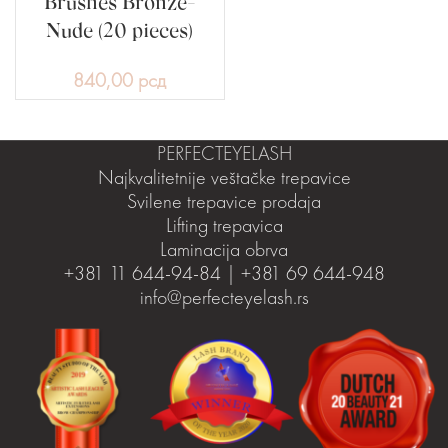
Brushes Bronze-
Nude (20 pieces)
840,00
рсд
PERFECTEYELASH
Najkvalitetnije veštačke trepavice
Svilene trepavice prodaja
Lifting trepavica
Laminacija obrva
+381 11 644-94-84 | +381 69 644-948
info@perfecteyelash.rs